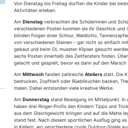
Von Dienstag bis Freitag durften die Kinder bei bes
Aktivitäten erleben.
Am
Dienstag
verbrachten die Schülerinnen und Sch
verschiedenen Posten konnten sie ihr Geschick und i
blinden Folgen einer Schnur, Waldlotto, Tannenzapfe
von verschiedenen Steinen – gar nicht so einfach m
gebaut und beim OL mussten Klipser gesucht werden
sechs Posten innerhalb des Zeitfensters finden. Üb
gelacht und gespielt, bevor es dann auf den Marsch 
Am
Mittwoch
fanden zahlreiche
Ateliers
statt. Die 
bedrucken, Zopftierli oder Rüeblikuchen backen, The
malen. Dabei entstanden viele kreative Werke.
Am
Donnerstag
stand Bewegung im Mittelpunkt. In A
haben drei Ringer-Profis den Kindern Tipps und Tric
aus dem Gleichgewicht bringen und auf die Matte leg
stand fest. Nach diesem sportlichen Ausflug ging e
in Kallern, wo verschiedene coole Outdoor-Spiele 