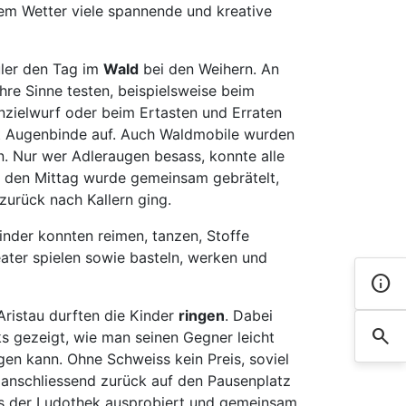
tem Wetter viele spannende und kreative
üler den Tag im
Wald
bei den Weihern. An
hre Sinne testen, beispielsweise beim
nzielwurf oder beim Ertasten und Erraten
it Augenbinde auf. Auch Waldmobile wurden
. Nur wer Adleraugen besass, konnte alle
er den Mittag wurde gemeinsam gebrätelt,
zurück nach Kallern ging.
Kinder konnten reimen, tanzen, Stoffe
ater spielen sowie basteln, werken und
info
Kont
ristau durften die Kinder
ringen
. Dabei
search
Such
ks gezeigt, wie man seinen Gegner leicht
en kann. Ohne Schweiss kein Preis, soviel
s anschliessend zurück auf den Pausenplatz
aus der Ludothek ausprobiert und gemeinsam