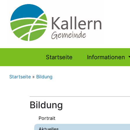
Hauptnavigation
Startseite
Informationen
Pfadnavigation
Startseite
Bildung
Bildung
Portrait
Aktuelles