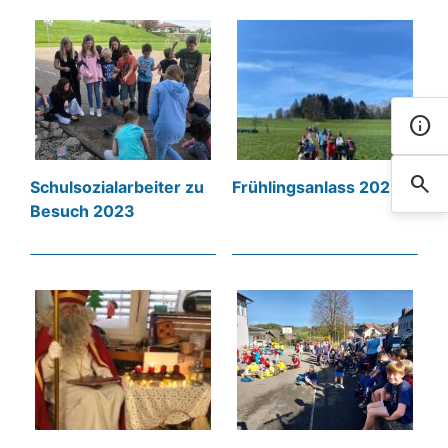
info
Kont
search
Such
Schulsozialarbeiter zu
Frühlingsanlass 2023
Besuch 2023