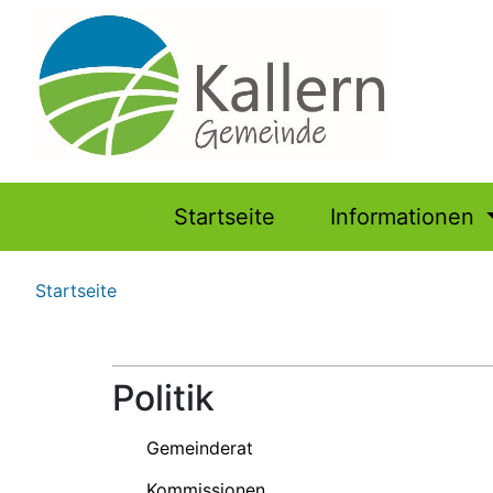
Hauptnavigation
Startseite
Informationen
Pfadnavigation
Startseite
Politik
Gemeinderat
Kommissionen