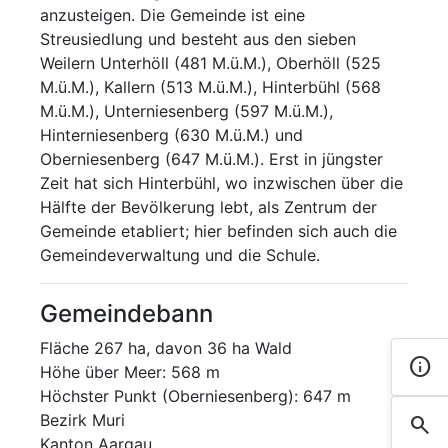
anzusteigen. Die Gemeinde ist eine
Streusiedlung und besteht aus den sieben
Weilern Unterhöll (481 M.ü.M.), Oberhöll (525
M.ü.M.), Kallern (513 M.ü.M.), Hinterbühl (568
M.ü.M.), Unterniesenberg (597 M.ü.M.),
Hinterniesenberg (630 M.ü.M.) und
Oberniesenberg (647 M.ü.M.). Erst in jüngster
Zeit hat sich Hinterbühl, wo inzwischen über die
Hälfte der Bevölkerung lebt, als Zentrum der
Gemeinde etabliert; hier befinden sich auch die
Gemeindeverwaltung und die Schule.
Gemeindebann
Fläche 267 ha, davon 36 ha Wald
info
Kont
Höhe über Meer: 568 m
Höchster Punkt (Oberniesenberg): 647 m
Bezirk Muri
search
Such
Kanton Aargau